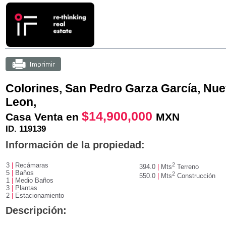
Colorines, San Pedro Garza Garcí­a, Nu
Leon,
$14,900,000
Casa Venta en
MXN
ID. 119139
Información de la propiedad:
3
|
Recámaras
2
394.0
|
Mts
Terreno
5
|
Baños
2
550.0
|
Mts
Construcción
1
|
Medio Baños
3
|
Plantas
2
|
Estacionamiento
Descripción: