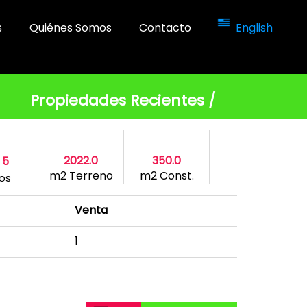
s
Quiénes Somos
Contacto
English
Propiedades Recientes /
2022.0
350.0
5
m2 Terreno
m2 Const.
os
Venta
1