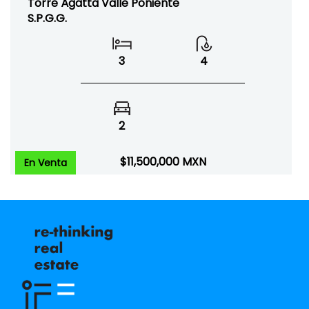
Torre Ágatta Valle Poniente
S.P.G.G.
3
4
2
$11,500,000
MXN
En Venta