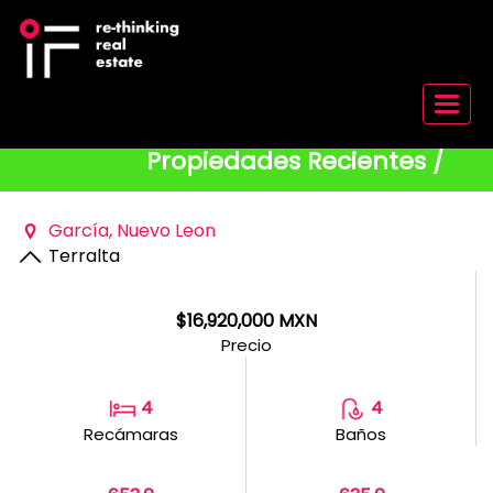
Menu
Propiedades Recientes /
Garcí­a, Nuevo Leon
Terralta
$16,920,000 MXN
Precio
4
4
Recámaras
Baños