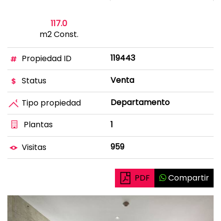
117.0
m2 Const.
119443
Propiedad ID
Venta
Status
Departamento
Tipo propiedad
Plantas
1
959
Visitas
PDF
Compartir