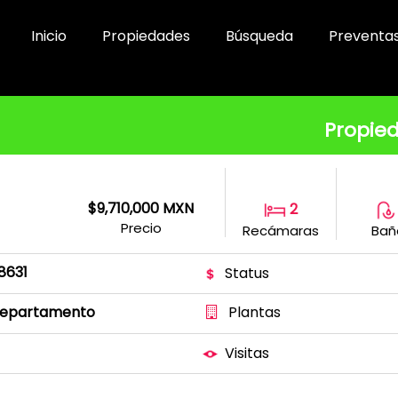
Inicio
Propiedades
Búsqueda
Preventa
Propied
$9,710,000 MXN
2
Precio
Recámaras
Bañ
18631
Status
epartamento
Plantas
Visitas