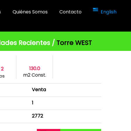
s
Quiénes Somos
Contacto
English
ades Recientes /
Torre WEST
130.0
2
m2 Const.
os
Venta
1
2772